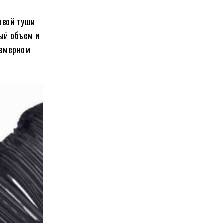
овой туши
ый объем и
азмерном