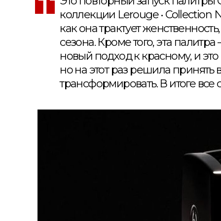
Это повторный запуск палитры 
коллекции Lerouge • Collection 
как она трактует женственность
сезона. Кроме того, эта палитр
новый подход к красному, и это 
но на этот раз решила принять 
трансформировать. В итоге все 