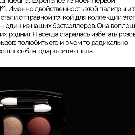
Candeur et Expérience из моей первой
N°1. Именно двойственность этой палитры и т
, стали отправной точкой для коллекции это
а — один из наших бестселлеров. Она воплощ
их роднит. Я всегда старалась избегать розов
вызов: полюбить его и в чем-то радикально
сошлось благодаря силе опыта.