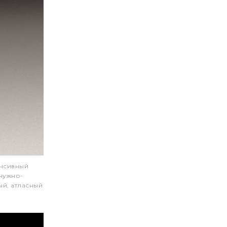
енсивный
мчужно-
ый, атласный