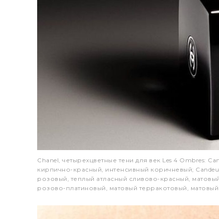
Chanel, четырехцветные тени для век Les 4 Ombres: C
кирпично-красный, интенсивный коричневый; Candeur
розовый, теплый атласный сливово-красный, матовый 
розово-платиновый, матовый терракотовый, матовы