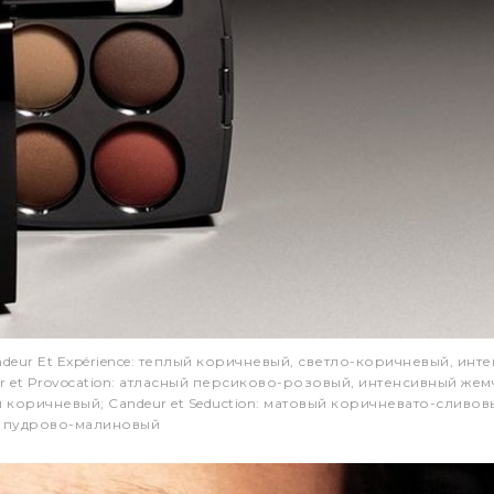
andeur Et Expérience: теплый коричневый, светло-коричневый, инт
 et Provocation: атласный персиково-розовый, интенсивный же
коричневый; Candeur et Seduction: матовый коричневато-сливов
й пудрово-малиновый