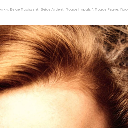
енки: Beige Rugissant, Beige Ardent, Rouge Impulsif, Rouge Fauve, Ro