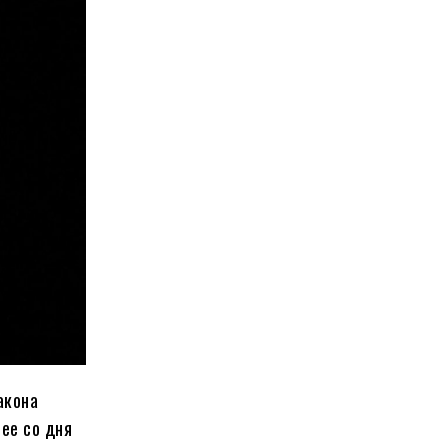
акона
ее со дня