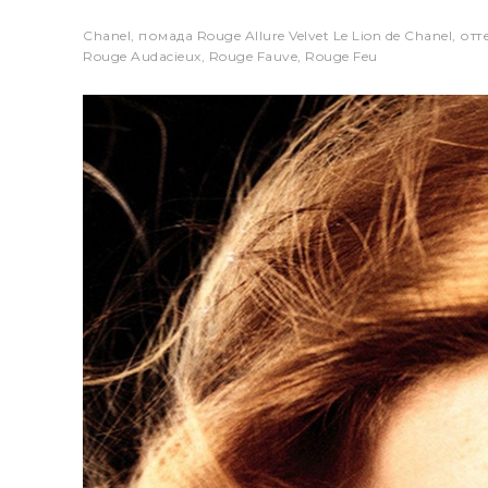
Chanel, помада Rouge Allure Velvet Le Lion de Chanel, отт
Rouge Audacieux, Rouge Fauve, Rouge Feu