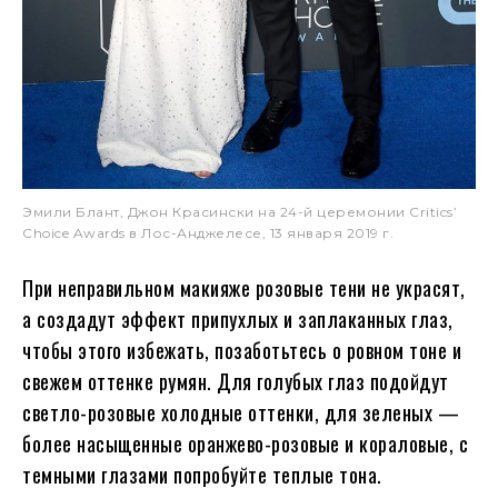
Эмили Блант, Джон Красински на 24-й церемонии Critics’
Choice Awards в Лос-Анджелесе, 13 января 2019 г.
При неправильном макияже розовые тени не украсят,
а создадут эффект припухлых и заплаканных глаз,
чтобы этого избежать, позаботьтесь о ровном тоне и
свежем оттенке румян. Для голубых глаз подойдут
светло-розовые холодные оттенки, для зеленых —
более насыщенные оранжево-розовые и кораловые, с
темными глазами попробуйте теплые тона.