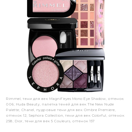
Rimmel, тени для век Magnif’eyes Mono Eye Shadow, оттенок
006; Huda Beauty, палетка теней для век The New Nude
Palette; Chanel, пудровые тени для век Ombre Premiere,
оттенок 12; Sephora Collection, тени для век Colorful, оттенок
258; Dior, тени для век 5 Couleurs, оттенок 157