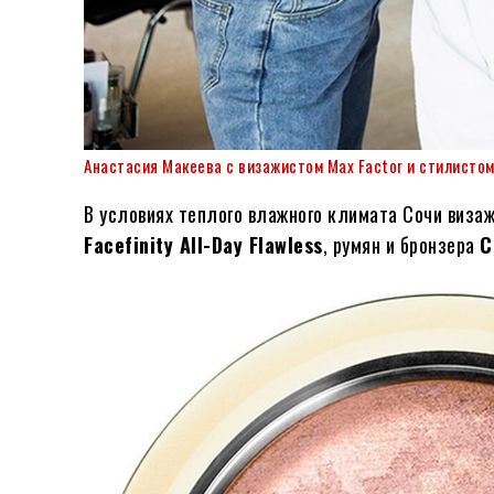
Анастасия Макеева с визажистом Max Factor и стилистом 
В условиях теплого влажного климата Сочи виза
Facefinity All-Day Flawless
, румян и бронзера
C