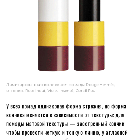
Лимитированная коллекция помады Rouge Hermès,
оттенки: Rose Inouï, Violet Insensé, Corail Fou
У всех помад одинаковая форма стрежня, но форма
кончика меняется в зависимости от текстуры: для
помады матовой текстуры — заостренный кончик,
чтобы провести четкую и тонкую линию, у атласной