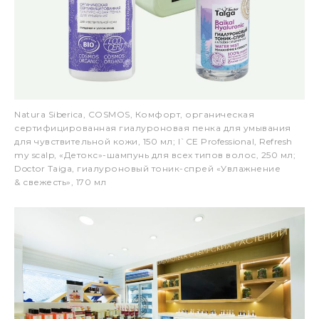
Natura Siberica, COSMOS, Комфорт, органическая
сертифицированная гиалуроновая пенка для умывания
для чувствительной кожи, 150 мл; I`CE Professional, Refresh
my scalp, «Детокс»-шампунь для всех типов волос, 250 мл;
Doctor Taiga, гиалуроновый тоник-спрей «Увлажнение
& свежесть», 170 мл