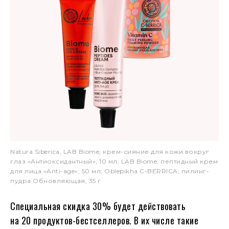
Natura Siberica, LAB Biome, крем-сияние для кожи вокруг
глаз «Антиоксидантный», 10 мл; LAB Biome, пептидный крем
для лица «Anti-age», 50 мл; Oblepikha C-BERRICA, пилинг-
пудра Обновляющая, 35 г
Специальная скидка 30% будет действовать
на 20 продуктов-бестселлеров. В их числе такие