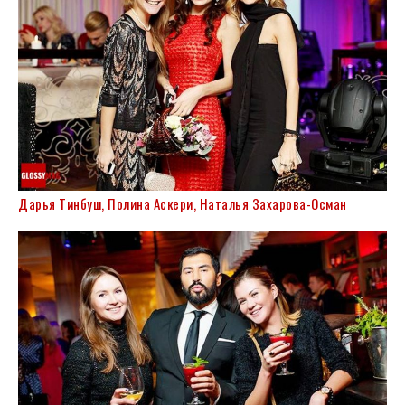
Дарья Тинбуш, Полина Аскери, Наталья Захарова-Осман