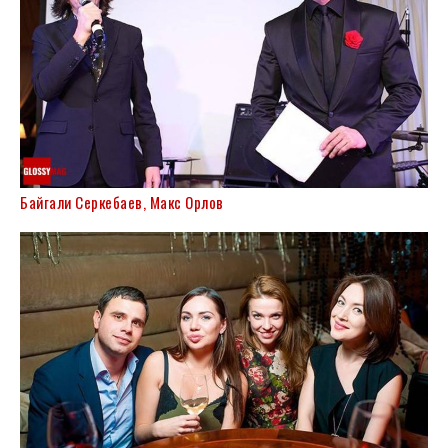
Байгали Серкебаев, Макс Орлов