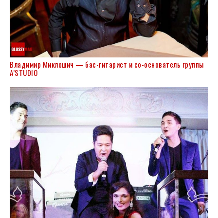
Владимир Миклошич — бас-гитарист и со-основатель группы
A’STUDIO