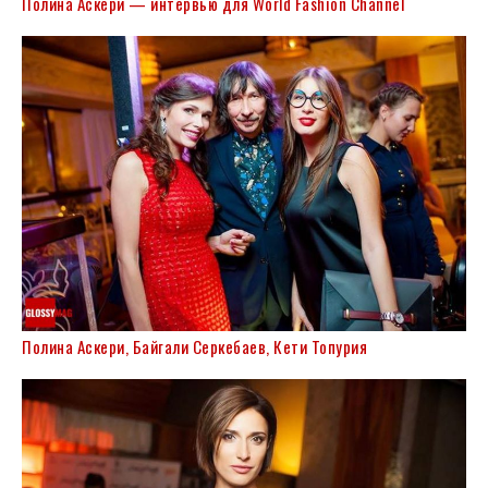
Полина Аскери — интервью для World Fashion Channel
Полина Аскери, Байгали Серкебаев, Кети Топурия