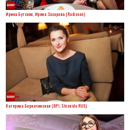
Ирина Бутских, Ирина Захарова (Radisson)
Катерина Борначинская (BPI, Shiseido RUS)