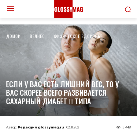
ДОМОЙ
ВЕЛНЕС
ФИЗИЧЕСКОЕ ЗДОРОВЬЕ
ЕСЛИ У ВАС ЕСТЬ ЛИШНИЙ ВЕС, ТО У
ВАС СКОРЕЕ ВСЕГО РАЗВИВАЕТСЯ
САХАРНЫЙ ДИАБЕТ ꓲꓲ ТИПА
3 448
Автор:
Редакция glossymag.ru
02.11.2021