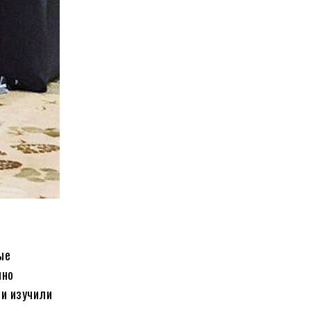
ые
нно
ни изучили