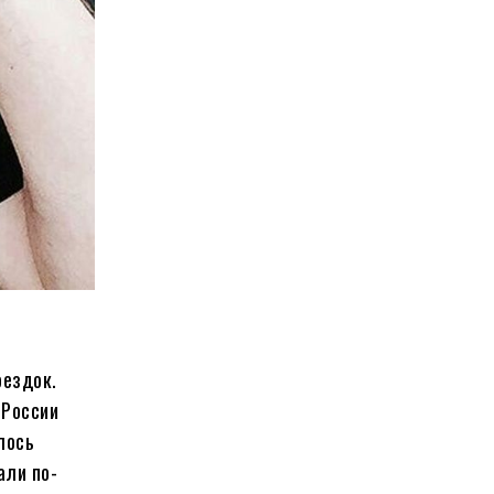
оездок.
 России
лось
али по-